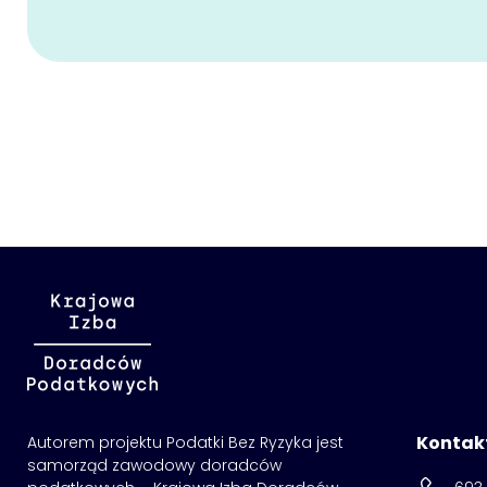
Kontak
Autorem projektu Podatki Bez Ryzyka jest
samorząd zawodowy doradców