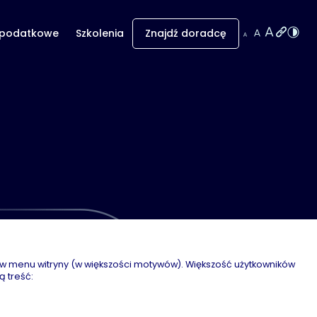
 podatkowe
Szkolenia
Znajdź doradcę
ię w menu witryny (w większości motywów). Większość użytkowników
ą treść: