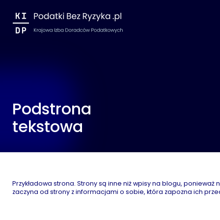
Podstrona
tekstowa
Przykładowa strona. Strony są inne niż wpisy na blogu, ponieważ 
zaczyna od strony z informacjami o sobie, która zapozna ich prze