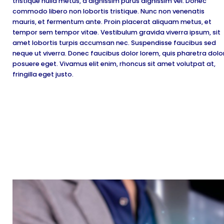
tristique nulla metus, a dignissim purus dignissim vel. Donec
commodo libero non lobortis tristique. Nunc non venenatis
mauris, et fermentum ante. Proin placerat aliquam metus, et
tempor sem tempor vitae. Vestibulum gravida viverra ipsum, sit
amet lobortis turpis accumsan nec. Suspendisse faucibus sed
neque ut viverra. Donec faucibus dolor lorem, quis pharetra dolo
posuere eget. Vivamus elit enim, rhoncus sit amet volutpat at,
fringilla eget justo.