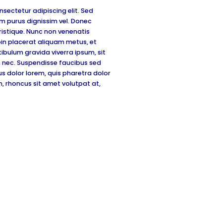
sectetur adipiscing elit. Sed
sim purus dignissim vel. Donec
istique. Nunc non venenatis
in placerat aliquam metus, et
bulum gravida viverra ipsum, sit
 nec. Suspendisse faucibus sed
us dolor lorem, quis pharetra dolor
m, rhoncus sit amet volutpat at,